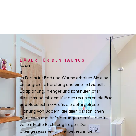
BÄDER FÜR DEN TAUNUS
KOCH
Im Forum für Bad und Wärme erhalten Sie eine
umfangreiche Beratung und eine individuelle
Badplanung. In enger und kontinuierlicher
Abstimmung mit dem Kunden realisieren die Bad-
und Haustechnik-Profis die detailgetreue
Planung von Bädern, die allen persönlichen
Wünschen und Anforderungen der Kunden in
vollem Maße Rechnung tragen. Der
alteingesessene Familienbetrieb in der 4.