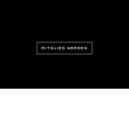
Unser Siegel steht für höchsten Anspruch – in Design,
Handwerk und Nachhaltigkeit. Aqua Cultura zertifiziert
nur die Besten, damit Exzellenz auf den ersten Blick
erkennbar ist.
Mitglied werden