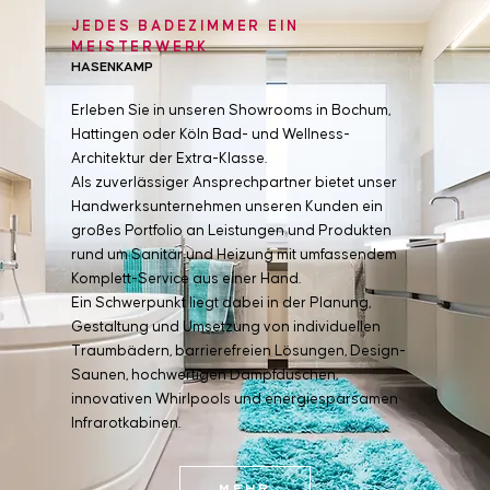
JEDES BADEZIMMER EIN
MEISTERWERK
HASENKAMP
Erleben Sie in unseren Showrooms in Bochum,
Hattingen oder Köln Bad- und Wellness-
Architektur der Extra-Klasse.
Als zuverlässiger Ansprechpartner bietet unser
Handwerksunternehmen unseren Kunden ein
großes Portfolio an Leistungen und Produkten
rund um Sanitär und Heizung mit umfassendem
Komplett-Service aus einer Hand.
Ein Schwerpunkt liegt dabei in der Planung,
Gestaltung und Umsetzung von individuellen
Traumbädern, barrierefreien Lösungen, Design-
Saunen, hochwertigen Dampfduschen,
innovativen Whirlpools und energiesparsamen
Infrarotkabinen.
Mehr